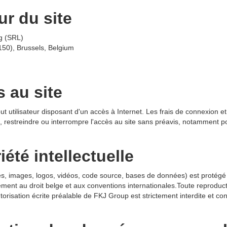
ur du site
g (SRL)
150), Brussels, Belgium
s au site
out utilisateur disposant d'un accès à Internet. Les frais de connexion e
e, restreindre ou interrompre l'accès au site sans préavis, notamment
iété intellectuelle
s, images, logos, vidéos, code source, bases de données) est protégé pa
ément au droit belge et aux conventions internationales.Toute reproduct
autorisation écrite préalable de FKJ Group est strictement interdite et co