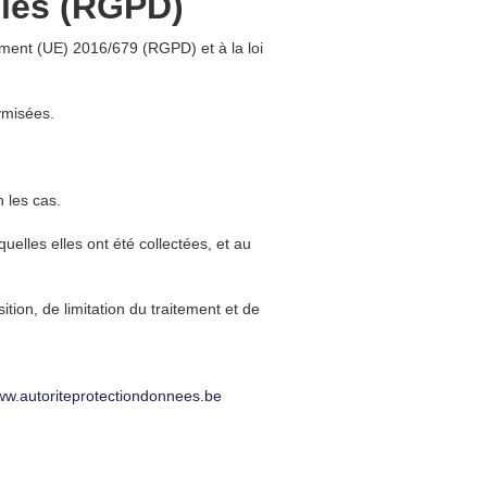
lles (RGPD)
ment (UE) 2016/679 (RGPD) et à la loi
ymisées.
n les cas.
elles elles ont été collectées, et au
ion, de limitation du traitement et de
w.autoriteprotectiondonnees.be