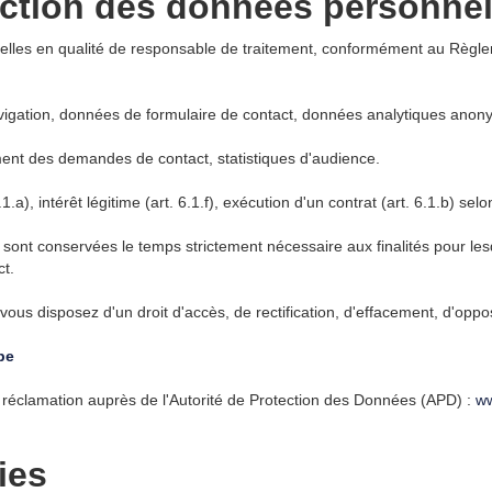
tection des données personne
lles en qualité de responsable de traitement, conformément au Règle
gation, données de formulaire de contact, données analytiques anon
ement des demandes de contact, statistiques d'audience.
a), intérêt légitime (art. 6.1.f), exécution d'un contrat (art. 6.1.b) selo
ont conservées le temps strictement nécessaire aux finalités pour lesqu
t.
 disposez d'un droit d'accès, de rectification, d'effacement, d'opposit
be
réclamation auprès de l'Autorité de Protection des Données (APD) :
ww
ies